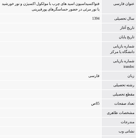
عنوان فارسی
ف‍ت‍واک‍س‍ی‍داس‍ی‍ون‌ اس‍ی‍د ه‍ای‌ چ‍رب‌ ب‍ا م‍ول‍ک‍ول‌ اک‍س‍ی‍ژن‌ و ن‍ور خ‍ورش‍ی‍د
ی‍ا ن‍ور م‍رئ‍ی‌ در ح‍ض‍ور ح‍س‍اس‍گ‍ره‍ای‌ پ‍ورف‍ی‍ری‍ن‍ی‌
سال تحصیلی
1394
تاریخ آغاز
تاریخ پایان
شماره بازیابی
دانشگاه یا مركز
شماره بازیابی
irandoc
زبان
فارسی
رشته تحصیلی
مقطع تحصیلی
تعداد صفحات
85ص‌
مشخصات ظاهری
مندرجات
نشانی وب