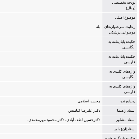
بودجه تخصیصی
(ریال)
موضوع اصلی
رعایت سرعنوان‌های
بله
موضوعی پزشکی
چکیده پایان‌نامه به
انگلیسی
چکیده پایان‌نامه به
فارسی
واژه‌های کلیدی به
انگلیسی
واژه‌های کلیدی به
فارسی
پدیدآورنده
م‍ح‍س‍ن‌ اس‍لام‍ی‌
استاد راهنما
دک‍ت‍ر ع‍ل‍ی‍رض‍ا ک‍ی‍ام‍ن‍ش‌
استاد مشاور
دک‍ت‍رح‍س‍ی‍ن‌ ل‍طف‌ آب‍ادی‌، دک‍ت‍ر م‍ح‍م‍ود م‍ه‍رم‍ح‍م‍دی‌،
استاد(ان) داور
چکیده بازنگری شده