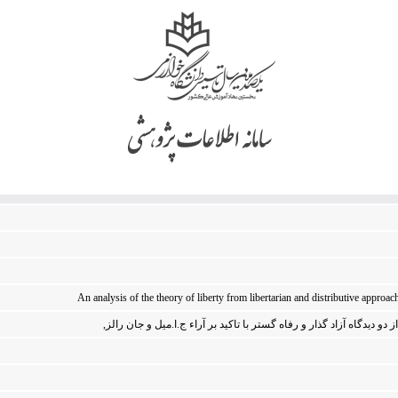
An analysis of the theory of liberty from libertarian and distributive approa
از دو دی‍دگ‍اه‌ آزاد گ‍ذار و رف‍اه‌ گ‍س‍ت‍ر ب‍ا ت‍اک‍ی‍د ب‍ر آراء ج‌.ا.م‍ی‍ل‌ و ج‍ان‌ رال‍ز,