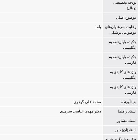
بودجه تخصیصی
(ریال)
موضوع اصلی
رعایت سرعنوان‌های
بله
موضوعی پزشکی
چکیده پایان‌نامه به
انگلیسی
چکیده پایان‌نامه به
فارسی
واژه‌های کلیدی به
انگلیسی
واژه‌های کلیدی به
فارسی
پدیدآورنده
م‍ح‍م‍د ع‍ل‍ی‌ گ‍وه‍ری‌
استاد راهنما
دک‍ت‍ر م‍ه‍دی‌ ع‍ب‍اس‍ی‌ س‍رم‍دی‌
استاد مشاور
استاد(ان) داور
چکیده بازنگری شده