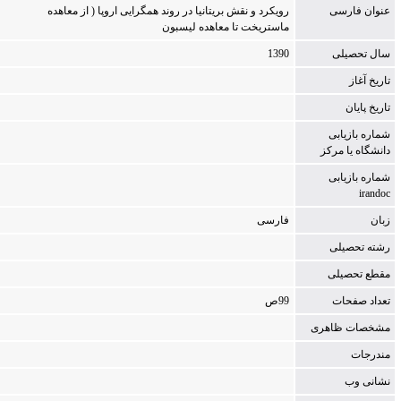
عنوان فارسی
روی‍ک‍رد و ن‍ق‍ش‌ ب‍ری‍ت‍ان‍ی‍ا در رون‍د ه‍م‍گ‍رای‍ی‌ اروپ‍ا ( از م‍ع‍اه‍ده‌
م‍اس‍ت‍ری‍خ‍ت‌ ت‍ا م‍ع‍اه‍ده‌ ل‍ی‍س‍ب‍ون‌
سال تحصیلی
1390
تاریخ آغاز
تاریخ پایان
شماره بازیابی
دانشگاه یا مركز
شماره بازیابی
irandoc
زبان
فارسی
رشته تحصیلی
مقطع تحصیلی
تعداد صفحات
99ص‌
مشخصات ظاهری
مندرجات
نشانی وب