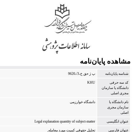
شاهده پایان‌نامه
شناسه پایان‌نامه
‭9620،/3،خ قح ژ پ
كد سه حرفی
KHU
دانشگاه یا سازمان
مجری اصلی
نام دانشگاه یا
دانشگاه خوارزمی
سازمان مجری
اصلی
عنوان انگلیسی
Legal explanation quantity of subject-matter
عنوان فارسی
ت‍ح‍ل‍ی‍ل‌ ح‍ق‍وق‍ی‌ ک‍م‍ی‍ت‌ م‍ورد م‍ع‍ام‍ل‍ه‌,