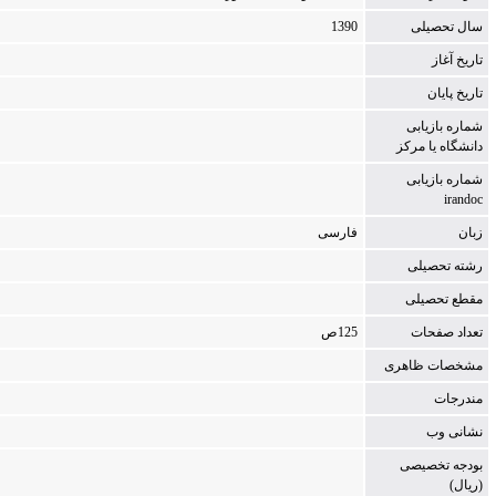
سال تحصیلی
1390
تاریخ آغاز
تاریخ پایان
شماره بازیابی
دانشگاه یا مركز
شماره بازیابی
irandoc
زبان
فارسی
رشته تحصیلی
مقطع تحصیلی
تعداد صفحات
125ص‌
مشخصات ظاهری
مندرجات
نشانی وب
بودجه تخصیصی
(ریال)