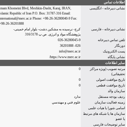
طلاعات تماس
شانی دبیرخانه - انگلیسی
Imam Khomeini Blvd, Meshkin-Dasht, Karaj, IRAN,
Islamic Republic of Iran P.O. Box: 31787-316 Email:
international@merc.ac.ir Phone: +98-26-36280040-9 Fax:
+98-26-36201888
شانی دبیرخانه - فارسی
کرج- نرسیده به مشکین دشت- بلوار امام خمینی-
پژوهشگاه مواد و انرژی. ص پ 316/3178
لفن تماس دبیرخانه
026-36280045-9
ورنگار
026- 36201888
ست الكترونیک
info@merc.ac.ir
شانی پایگاه
https://www.merc.ac.ir/
ایر اطلاعات
رتبه تصویب (ویژه مراكز
0
حقیقاتی)
اریخ موافقت اصولی
0
اریخ موافقت قطعی
0
ازمان والد
دیف بودجه مستقل
ندارد
مینه فعالیت سازمان
علوم فني و مهندسي
سامی شورا یا هیات علمی
ازمان ها یا شبکه های مرتبط
ا عضو
ایر توضیحات فارسی