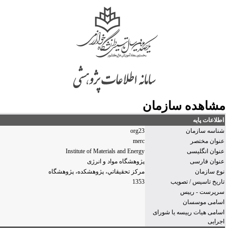
شاهده سازمان
طلاعات پایه
ناسه سازمان
org23
نوان مختصر
merc
نوان انگلیسی
Institute of Materials and Energy
نوان فارسی
پژوهشگاه مواد و انرژی
وع سازمان
مركز تحقيقاتي، پژوهشكده، پژوهشگاه
اریخ تاسیس / تصویب
1353
رپرست - رییس
سامی موسسان
سامی هیات رییسه یا شورای
جرایی