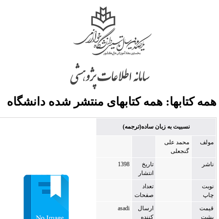
مه کتابها
: همه کتابهای منتشر شده دانشگاه
نسبیت به زبان ساده(ترجمه)
مولف
محمد علی
گنجعلی
ناشر
تاریخ
1398
انتشار
نوبت
تعداد
چاپ
صفحات
قیمت
ارسال
asadi
پشت
کننده