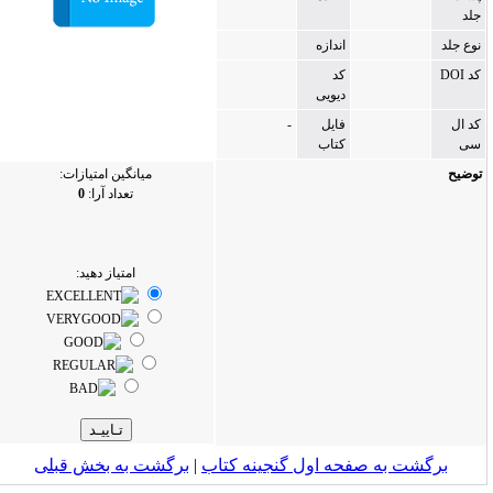
جلد
نوع جلد
اندازه
کد DOI
کد
دیویی
کد ال
فایل
-
سی
کتاب
توضیح
میانگین امتیازات:
تعداد آرا:
0
امتیاز دهید:
برگشت به صفحه اول گنجینه کتاب‌
|
برگشت به بخش قبلى